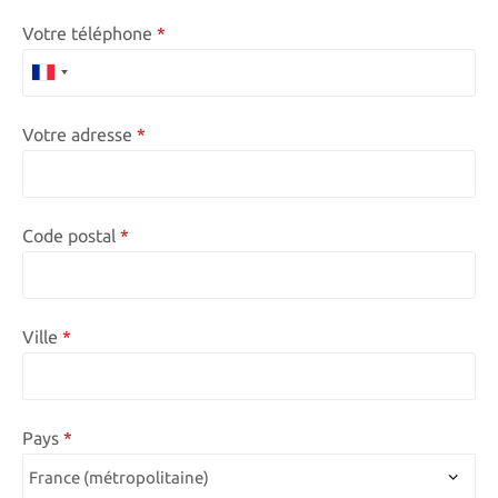
Votre téléphone
F
R
Votre adresse
A
N
C
Code postal
E
+
3
3
Ville
Pays