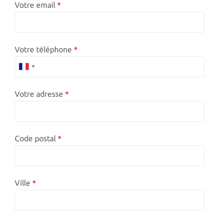
Votre email
Votre téléphone
F
R
Votre adresse
A
N
C
Code postal
E
+
3
3
Ville