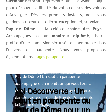
Clermont-Ferrand
représente une occasion unique
pour découvrir la liberté du vol au-dessus des volcans
d’Auvergne. Dès les premiers instants, nous vous
guidons au cœur d’un décor exceptionnel,
survolant le
Puy de Dôme
et la célèbre
chaîne des Puys
.
Accompagnés par un
moniteur diplômé
, chacun
profite d’une immersion sécurisée et mémorable dans
l’univers du parapente. Nous vous proposons
Vol découverte
également nos
stages parapente
.
Parfait pour un premier saut en parapente au
Puy de Dôme ! Un saut en parapente
accompagné d'un moniteur qui vous fera
Vol Découverte :
Un
découvrir cette sensation unique de liberté,
dans le cadre de rêve du Puy de Dôme et de
saut en parapente au
la Chaîne des Puys.
Puy de Dôme
pour un