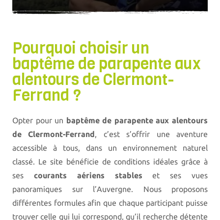
sensations incroyables que procurent le vol ;
tout ça, au-dessus du Puy de Dôme. Les
baptêmes de parapente au Puy de Dôme
Pourquoi choisir un
n'est pas réservé seulement aux plus grands !
baptême de parapente aux
Justement,
entre 5 et 12 ans
, c'est l'âge où
alentours de Clermont-
les enfants ont le moins peur de se lancer ! De
Ferrand ?
plus, nous avons conçu, pour eux, une formule
sur-mesure : un matériel adapté à leur petite
taille et leur poids et un choix d'horaire avec
Opter pour un
baptême de parapente aux alentours
des conditions calmes pour ne pas les
de Clermont-Ferrand
, c’est s’offrir une aventure
secouer. Après un petit brief sur le
accessible à tous, dans un environnement naturel
déroulement du vol, notre moniteur saura les
classé. Le site bénéficie de conditions idéales grâce à
rassurer et leur faire découvrir le parapente,
ses
courants aériens stables
et ses vues
comment ça fonctionne mais aussi leur
panoramiques sur l’Auvergne. Nous proposons
montrer le paysage extraordinaire vu de haut
différentes formules afin que chaque participant puisse
: l'agglomération clermontoise, le Puy de
trouver celle qui lui correspond, qu’il recherche détente